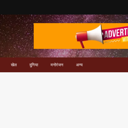
खेल
दुनिया
मनोरंजन
अन्य