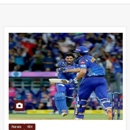
News
खेल