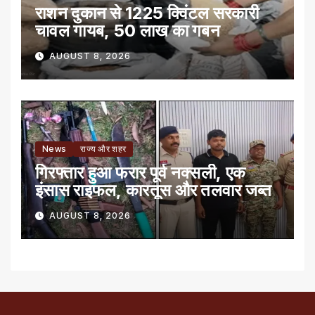
राशन दुकान से 1225 क्विंटल सरकारी
चावल गायब, 50 लाख का गबन
AUGUST 8, 2026
News
राज्य और शहर
गिरफ्तार हुआ फरार पूर्व नक्सली, एक
इंसास राइफल, कारतूस और तलवार जब्त
AUGUST 8, 2026