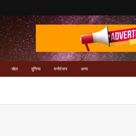
खेल
दुनिया
मनोरंजन
अन्य