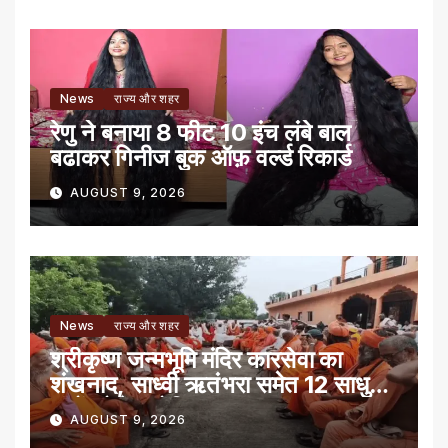
News
राज्य और शहर
रेणु ने बनाया 8 फीट 10 इंच लंबे बाल
बढाकर गिनीज बुक ऑफ़ वर्ल्ड रिकार्ड
AUGUST 9, 2026
News
राज्य और शहर
श्रीकृष्ण जन्मभूमि मंदिर कारसेवा का
शंखनाद, साध्वी ऋतंभरा समेत 12 साधु-
संतों को रेड नोटिस
AUGUST 9, 2026