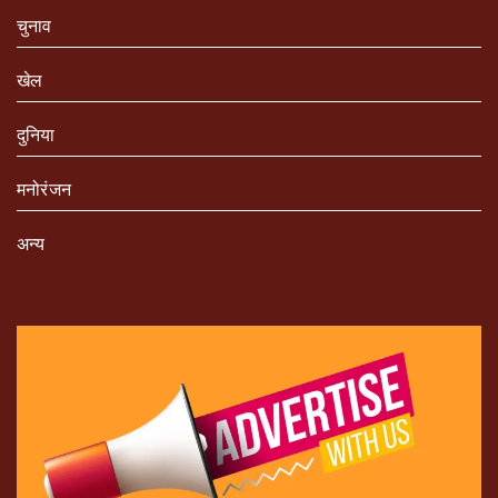
चुनाव
खेल
दुनिया
मनोरंजन
अन्य