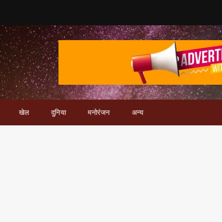
खेल
दुनिया
मनोरंजन
अन्य