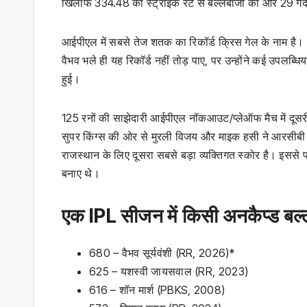
खिलाफ 334.48 की स्‍ट्राइक रेट से बल्‍लेबाजी की और 29 गेंद
आईपीएल में सबसे तेज शतक का रिकॉर्ड क्रिस गेल के नाम है। 2
वैभव भले ही यह रिकॉर्ड नहीं तोड़ पाए, पर उन्‍होंने कई उपलब्
हुई।
125 रनों की साझेदारी आईपीएल नॉकआउट/प्लेऑफ मैच में दूसरी
सुपर किंग्‍स की ओर से मुरली विजय और माइक हसी ने आरसीब
राजस्‍थान के लिए दूसरा सबसे बड़ा व्यक्तिगत स्कोर है। इस
बनाए थे।
एक IPL सीजन में किसी अनकैप्ड बल्ले
680 – वैभव सूर्यवंशी (RR, 2026)*
625 – यशस्वी जायसवाल (RR, 2023)
616 – शॉन मार्श (PBKS, 2008)