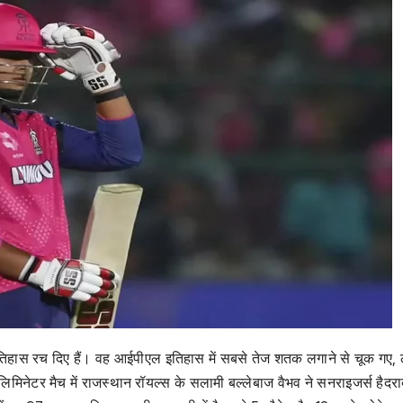
ई इतिहास रच दिए हैं। वह आईपीएल इतिहास में सबसे तेज शतक लगाने से चूक गए,
िमिनेटर मैच में राजस्‍थान रॉयल्‍स के सलामी बल्‍लेबाज वैभव ने सनराइजर्स हैदरा