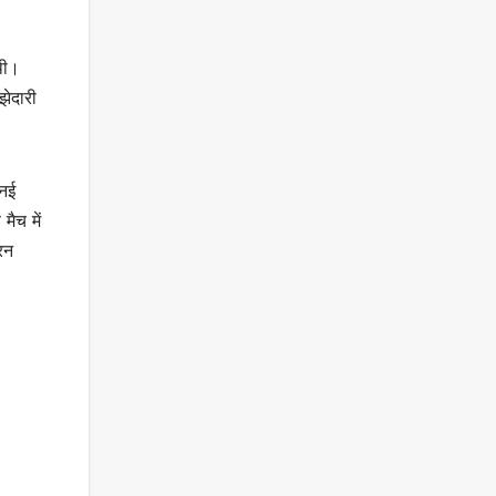
 थी।
झेदारी
‍नई
ैच में
रन