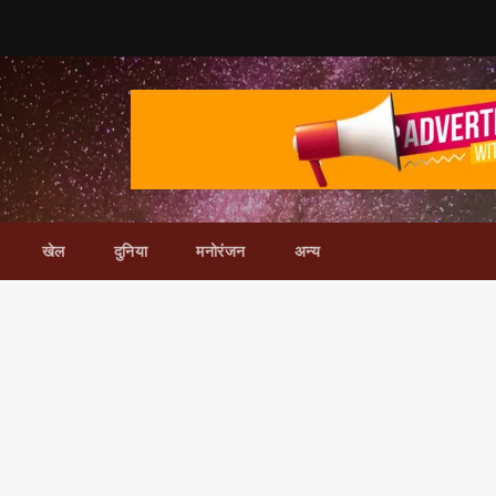
खेल
दुनिया
मनोरंजन
अन्य