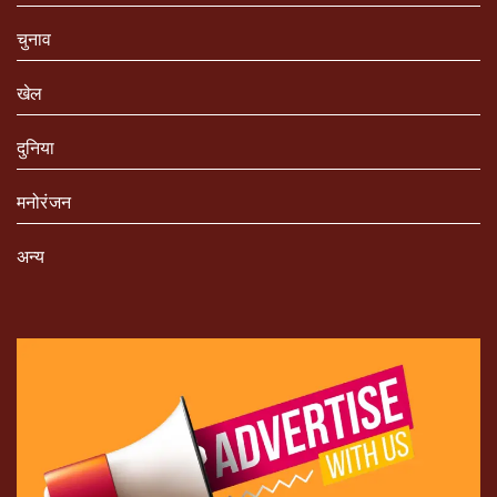
चुनाव
खेल
दुनिया
मनोरंजन
अन्य