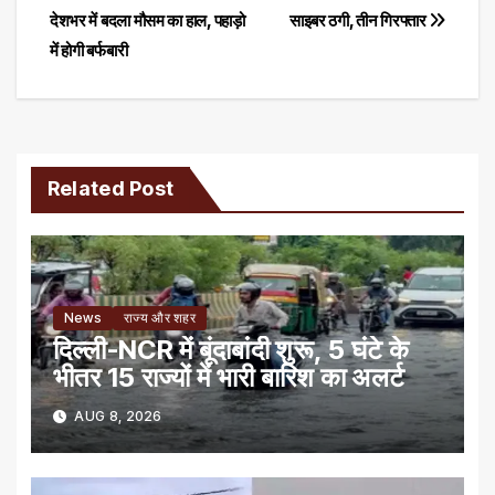
देशभर में बदला मौसम का हाल, पहाड़ो
साइबर ठगी, तीन गिरफ्तार
navigation
में होगी बर्फबारी
Related Post
News
राज्य और शहर
दिल्ली-NCR में बूंदाबांदी शुरू, 5 घंटे के
भीतर 15 राज्यों में भारी बारिश का अलर्ट
AUG 8, 2026