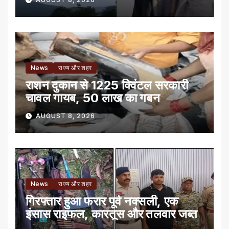
News
राज्य और शहर
राशन दुकान से 1225 क्विंटल सरकारी
चावल गायब, 50 लाख का गबन
AUGUST 8, 2026
News
राज्य और शहर
गिरफ्तार हुआ फरार पूर्व नक्सली, एक
इंसास राइफल, कारतूस और तलवार जब्त