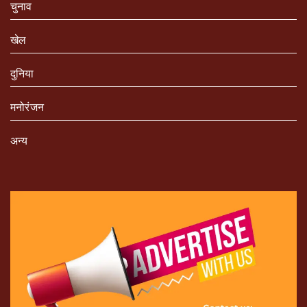
चुनाव
खेल
दुनिया
मनोरंजन
अन्य