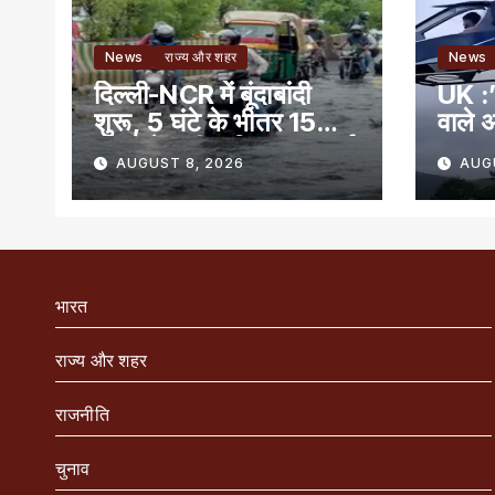
News
राज्य और शहर
News
दिल्ली-NCR में बूंदाबांदी
UK :’
शुरू, 5 घंटे के भीतर 15
वाले अ
राज्यों में भारी बारिश का अलर्ट
AUGUST 8, 2026
AUG
भारत
राज्य और शहर
राजनीति
चुनाव