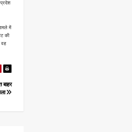
प्रदेश
ले में
पीट की
ए वह
ित बाहर
ाला