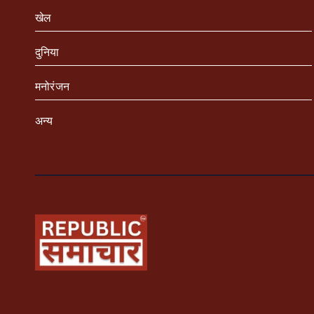
खेल
दुनिया
मनोरंजन
अन्य