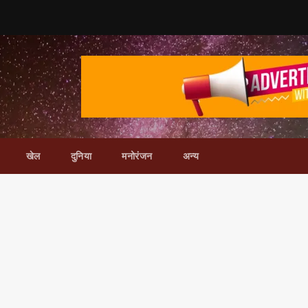
खेल
दुनिया
मनोरंजन
अन्य