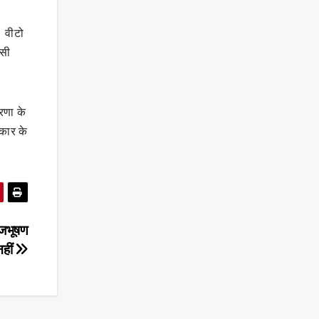
। वीटो
ससी
रणा के
िकार के
ृजभूषण
हीं