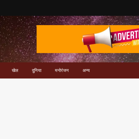
खेल
दुनिया
मनोरंजन
अन्य