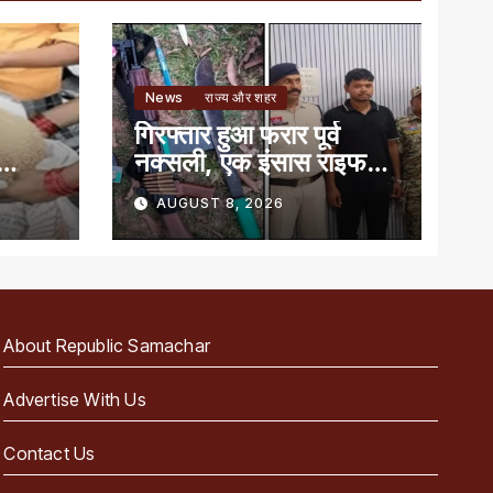
News
राज्य और शहर
गिरफ्तार हुआ फरार पूर्व
नक्सली, एक इंसास राइफल,
बन
कारतूस और तलवार जब्त
AUGUST 8, 2026
About Republic Samachar
Advertise With Us
Contact Us