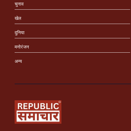
चुनाव
खेल
दुनिया
मनोरंजन
अन्य