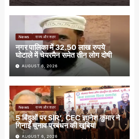
News
राज्य और शहर
नगर पालिका में 32.50 लाख रुपये
घोटाले में चेयरमैन समेत तीन लोग दोषी
AUGUST 6, 2026
News
राज्य और शहर
5 बिंदुओं पर SIR’, CEC ज्ञानेश कुमार ने
गिनाईं चुनाव प्रबंधन की खूबियां
AUGUST 6, 2026