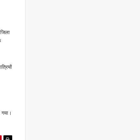
ा जिला
ि
त्रियों
या गया।