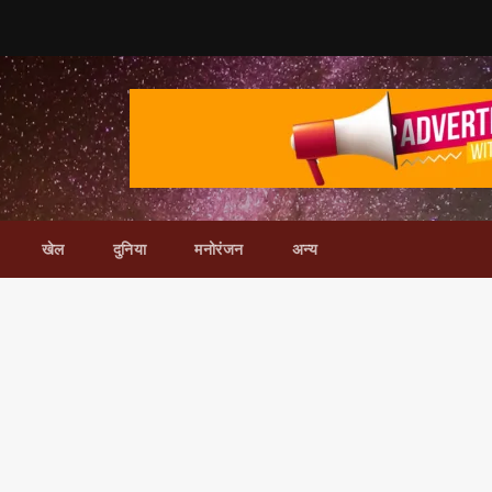
खेल
दुनिया
मनोरंजन
अन्य