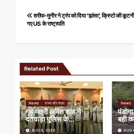
Post
शरीफ-मुनीर ने ट्रंप को दिया ‘झांसा’, क्रिप्टो की कूटनी
गए US के राष्ट्रपति
navigation
Related Post
News
राज्य और शहर
News
गृह मंत्री अमित शाह ने
पंडोगा
दंतेवाड़ा पुलिस के
बही क
अधिकारियों को किया
बचे
AUG 6, 2026
AUG 6