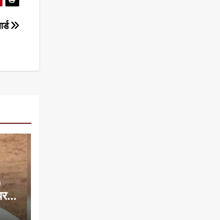
र्ड
0
यरमैन