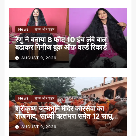
News
राज्य और शहर
रेणु ने बनाया 8 फीट 10 इंच लंबे बाल
बढाकर गिनीज बुक ऑफ़ वर्ल्ड रिकार्ड
AUGUST 9, 2026
News
राज्य और शहर
श्रीकृष्ण जन्मभूमि मंदिर कारसेवा का
शंखनाद, साध्वी ऋतंभरा समेत 12 साधु-
संतों को रेड नोटिस
AUGUST 9, 2026