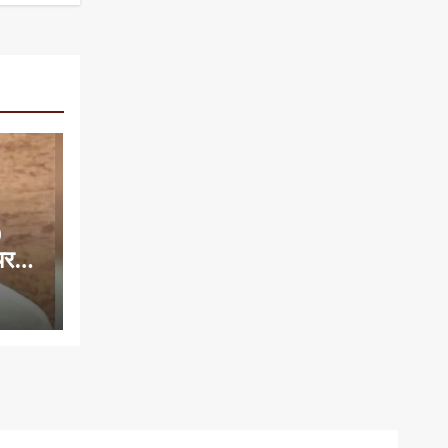
0
यरमैन