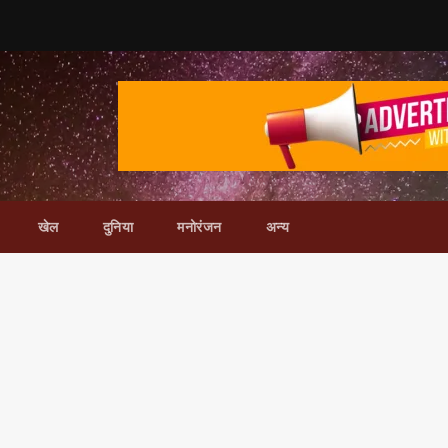
खेल
दुनिया
मनोरंजन
अन्य