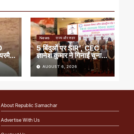
News
राज्य और शहर
0
5 बिंदुओं पर SIR’, CEC
ेयरमैन
ज्ञानेश कुमार ने गिनाईं चुनाव
प्रबंधन की खूबियां
AUGUST 6, 2026
About Republic Samachar
Advertise With Us