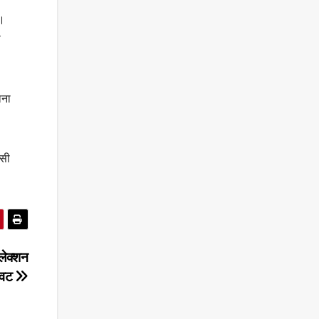
ई।
ी
ाना
ासी
लेक्शन
रावट