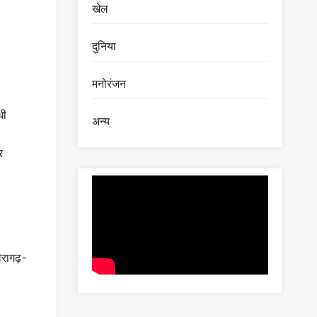
खेल
दुनिया
मनोरंजन
धी
अन्य
।
र
रागढ़-