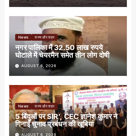
News
राज्य और शहर
नगर पालिका में 32.50 लाख रुपये
घोटाले में चेयरमैन समेत तीन लोग दोषी
AUGUST 6, 2026
News
राज्य और शहर
5 बिंदुओं पर SIR’, CEC ज्ञानेश कुमार ने
गिनाईं चुनाव प्रबंधन की खूबियां
AUGUST 6, 2026