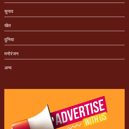
चुनाव
खेल
दुनिया
मनोरंजन
अन्य