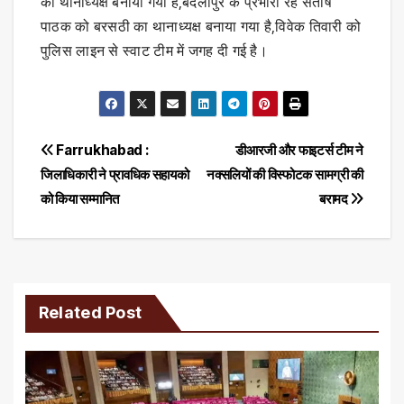
का थानाध्यक्ष बनाया गया है,बदलापुर के प्रभारी रहे संतोष
पाठक को बरसठी का थानाध्यक्ष बनाया गया है,विवेक तिवारी को
पुलिस लाइन से स्वाट टीम में जगह दी गई है।
Post
Farrukhabad :
डीआरजी और फाइटर्स टीम ने
जिलाधिकारी ने प्रावधिक सहायको
नक्सलियों की विस्फोटक सामग्री की
navigation
को किया सम्मानित
बरामद
Related Post