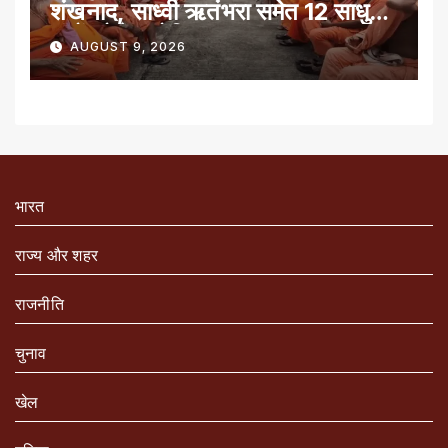
शंखनाद, साध्वी ऋतंभरा समेत 12 साधु-
संतों को रेड नोटिस
AUGUST 9, 2026
भारत
राज्य और शहर
राजनीति
चुनाव
खेल