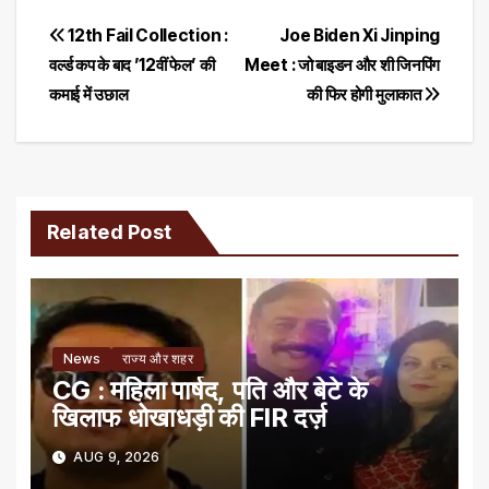
Post
12th Fail Collection :
Joe Biden Xi Jinping
वर्ल्ड कप के बाद ’12वीं फेल’ की
Meet : जो बाइडन और शी जिनपिंग
navigation
कमाई में उछाल
की फिर होगी मुलाकात
Related Post
News
राज्य और शहर
CG : महिला पार्षद, पति और बेटे के
खिलाफ धोखाधड़ी की FIR दर्ज़
AUG 9, 2026