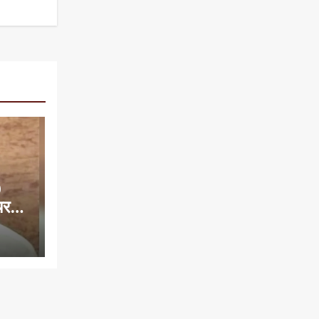
0
यरमैन