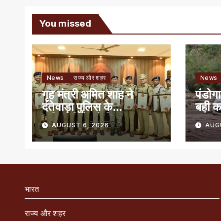
You missed
News
राज्य और शहर
News
गृह मंत्री अमित शाह ने
पंडोगा
दंतेवाड़ा पुलिस के
बही क
अधिकारियों को किया
बचे
AUGUST 6, 2026
AUG
सम्मानित
भारत
राज्य और शहर