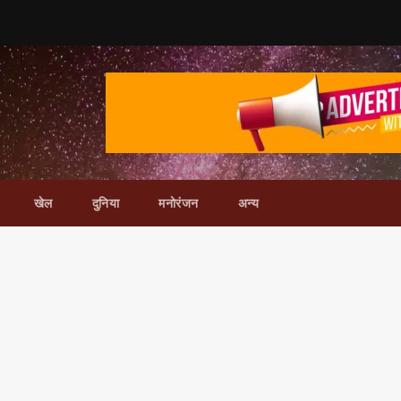
खेल
दुनिया
मनोरंजन
अन्य