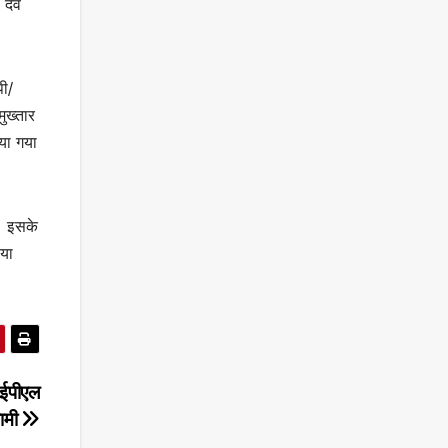
 देव
पी/
मुख्तार
िया गया
ी। इसके
िया
ईपीएल
ामी