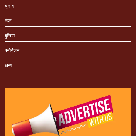
चुनाव
खेल
दुनिया
मनोरंजन
अन्य