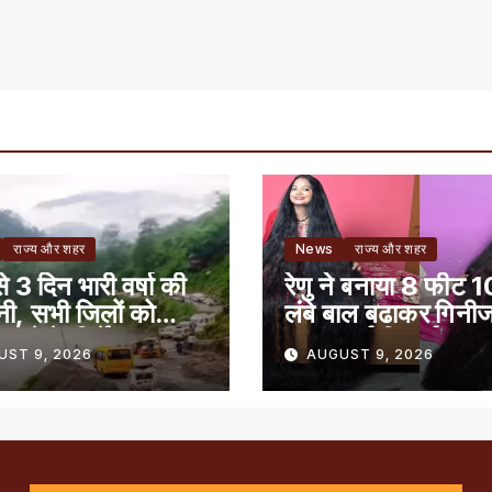
राज्य और शहर
News
राज्य और शहर
 3 दिन भारी वर्षा की
रेणु ने बनाया 8 फीट 1
नी, सभी जिलों को
लंबे बाल बढाकर गिनी
रहने के निर्देश
ऑफ़ वर्ल्ड रिकार्ड
UST 9, 2026
AUGUST 9, 2026