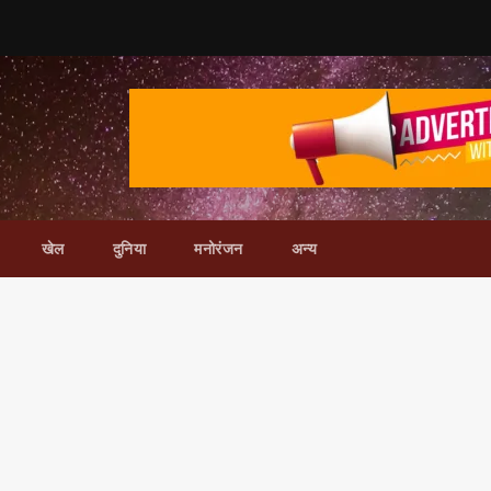
खेल
दुनिया
मनोरंजन
अन्य