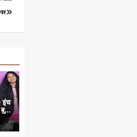
ं पर
 इंच
 बुक