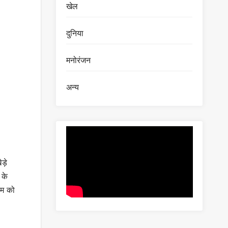
खेल
दुनिया
मनोरंजन
अन्य
ड़े
 के
ीम को