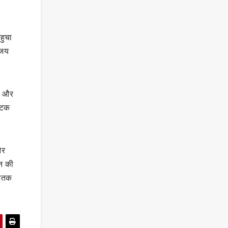
हुचा
िजय
।
ं और
झटक
और
रन की
 शतक