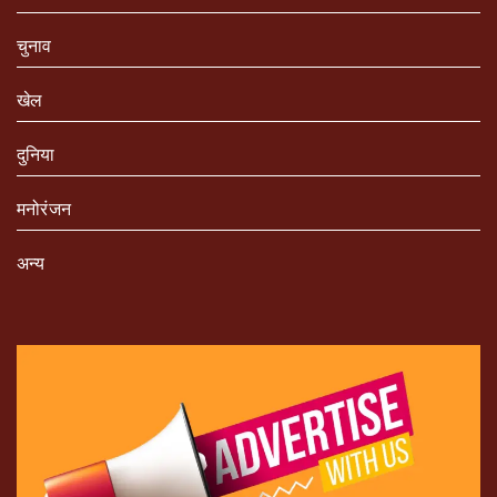
चुनाव
खेल
दुनिया
मनोरंजन
अन्य