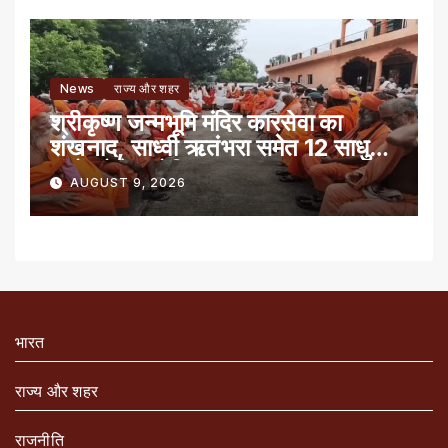
News
राज्य और शहर
श्रीकृष्ण जन्मभूमि मंदिर कारसेवा का
शंखनाद, साध्वी ऋतंभरा समेत 12 साधु-
संतों को रेड नोटिस
AUGUST 9, 2026
भारत
राज्य और शहर
राजनीति