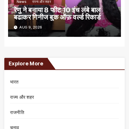
News
राज्य और शहर
रेणु ने बनाया 8 फीट 10 इंच लंबे बाल
बढाकर गिनीज बुक ऑफ़ वर्ल्ड रिकार्ड
AUG 9, 2026
Explore More
भारत
राज्य और शहर
राजनीति
चुनाव