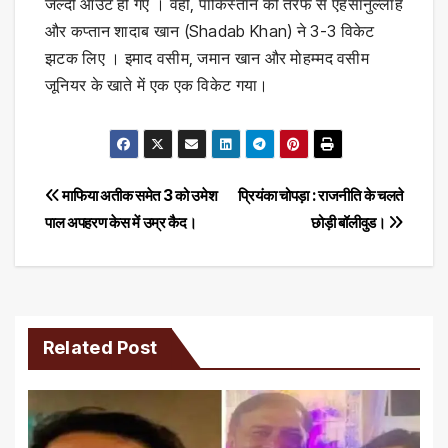
जल्दी आउट हो गए । वहीं, पाकिस्तान की तरफ से एहसानुल्लाह
और कप्तान शादाब खान (Shadab Khan) ने 3-3 विकेट
झटक लिए । इमाद वसीम, जमान खान और मोहम्मद वसीम
जूनियर के खाते में एक एक विकेट गया।
Post
माफिया अतीक समेत 3 को उमेश
प्रियंका चोपड़ा : राजनीति के चलते
पाल अपहरण केस में उम्र कैद।
छोड़ी बॉलीवुड।
navigation
Related Post