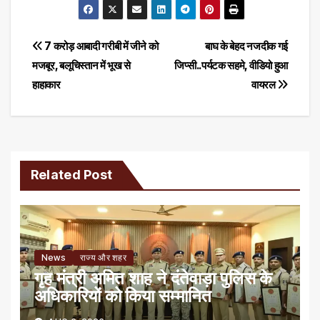
Post
7 करोड़ आबादी गरीबी में जीने को
बाघ के बेहद नजदीक गई
मजबूर, बलूचिस्तान में भूख से
जिप्सी..पर्यटक सहमे, वीडियो हुआ
navigation
हाहाकार
वायरल
Related Post
News
राज्य और शहर
गृह मंत्री अमित शाह ने दंतेवाड़ा पुलिस के
अधिकारियों को किया सम्मानित