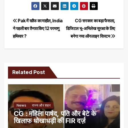
Post
Pak में खौफ का माहौल, India
CG सरकार का बड़ा फैसला,
ने पहली बार तैनात किए 12 परमाणु
डिजिटल भू-अभिलेख सुरक्षा के लिए
navigation
हथियार ?
बनेगा नया ऑनलाइन सिस्टम
Related Post
News
राज्य और शहर
CG : महिला पार्षद, पति और बेटे के
खिलाफ धोखाधड़ी की FIR दर्ज़