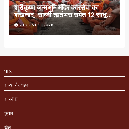
श्रीकृष्ण जन्मभूमि मंदिर कारसेवा का
शंखनाद, साध्वी ऋतंभरा समेत 12 साधु-
संतों को रेड नोटिस
AUGUST 9, 2026
भारत
राज्य और शहर
राजनीति
चुनाव
खेल