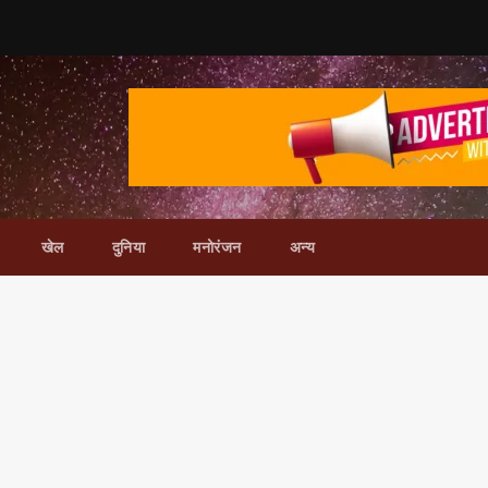
खेल
दुनिया
मनोरंजन
अन्य