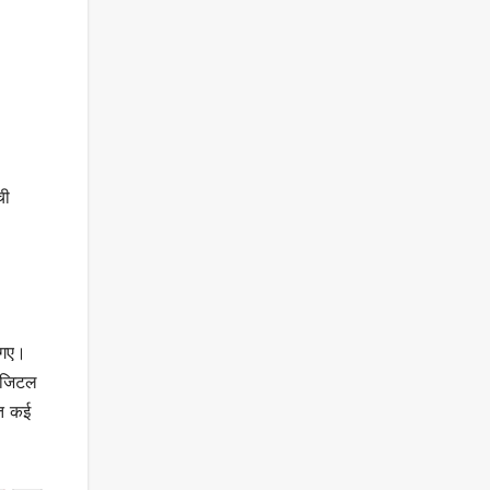
-
ची
ए गए।
डिजिटल
ित कई