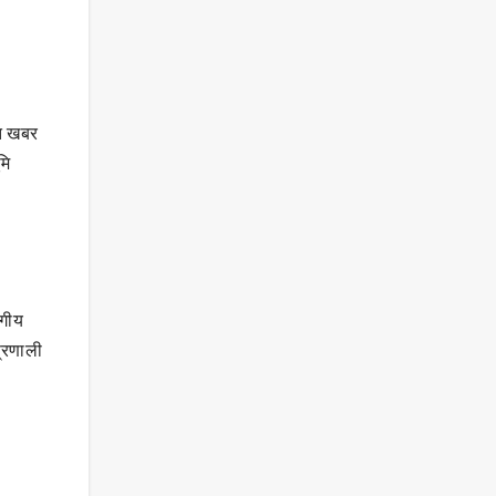
ित खबर
मि
ागीय
प्रणाली