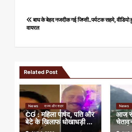
Post
बाघ के बेहद नजदीक गई जिप्सी..पर्यटक सहमे, वीडियो 
वायरल
navigation
Related Post
News
राज्य और शहर
News
CG : महिला पार्षद, पति और
आज से 
बेटे के खिलाफ धोखाधड़ी की
चेताव
FIR दर्ज़
सतर्क 