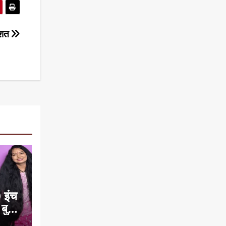
दहशत
 इंच
 बुक