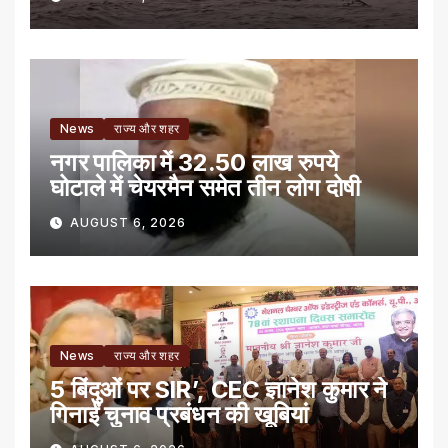
News
राज्य और शहर
नगर पालिका में 32.50 लाख रुपये
घोटाले में चेयरमैन समेत तीन लोग दोषी
AUGUST 6, 2026
News
राज्य और शहर
5 बिंदुओं पर SIR’, CEC ज्ञानेश कुमार ने
गिनाईं चुनाव प्रबंधन की खूबियां