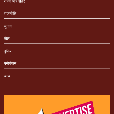
राज्य और शहर
राजनीति
चुनाव
खेल
दुनिया
मनोरंजन
अन्य