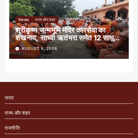
News
राज्य और शहर
श्रीकृष्ण जन्मभूमि मंदिर कारसेवा का
शंखनाद, साध्वी ऋतंभरा समेत 12 साधु-
संतों को रेड नोटिस
AUGUST 9, 2026
भारत
राज्य और शहर
राजनीति