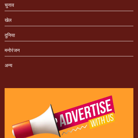
चुनाव
खेल
दुनिया
मनोरंजन
अन्य