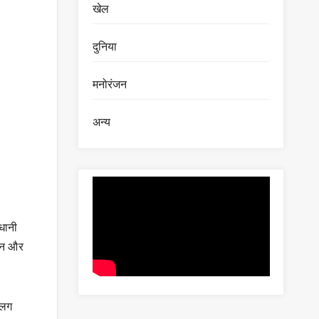
खेल
दुनिया
मनोरंजन
अन्य
धानी
खान और
अलग