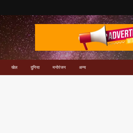
खेल
दुनिया
मनोरंजन
अन्य