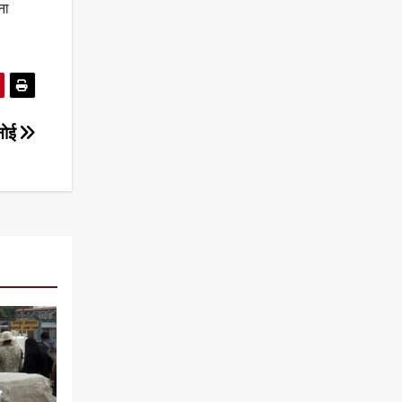
ना
्नोई
े