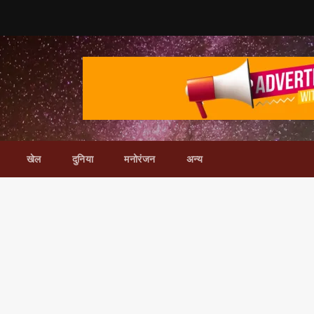
खेल
दुनिया
मनोरंजन
अन्य