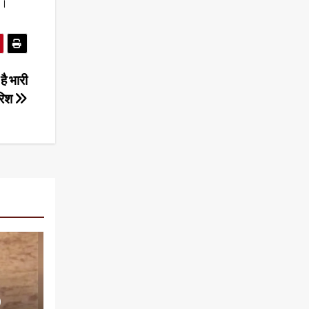
ी।
है भारी
रिश
0