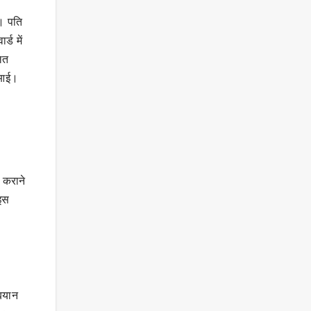
े। पति
्ड में
ालत
 आई।
 कराने
 इस
ी
 बयान