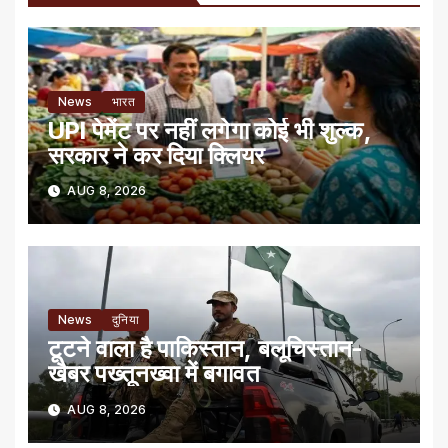
News
भारत
UPI पेमेंट पर नहीं लगेगा कोई भी शुल्क,
सरकार ने कर दिया क्लियर
AUG 8, 2026
News
दुनिया
टूटने वाला है पाकिस्तान, बलूचिस्तान-
खैबर पख्तूनख्वा में बगावत
AUG 8, 2026