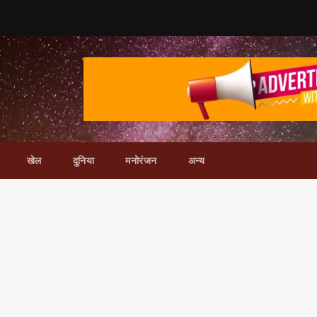
खेल
दुनिया
मनोरंजन
अन्य