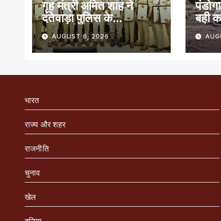
गृह मंत्री अमित शाह ने
पंडोगा
दंतेवाड़ा पुलिस के
बही क
अधिकारियों को किया
बचे
AUGUST 6, 2026
AUG
सम्मानित
भारत
राज्य और शहर
राजनीति
चुनाव
खेल
दुनिया