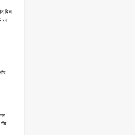
फीद पिच
6 रन
 और
मगर
गेंद