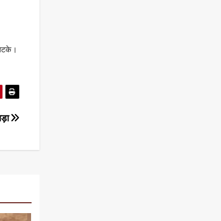
 झटके।
छाड़ा