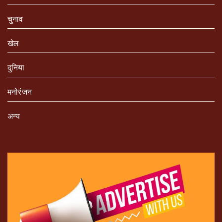
चुनाव
खेल
दुनिया
मनोरंजन
अन्य