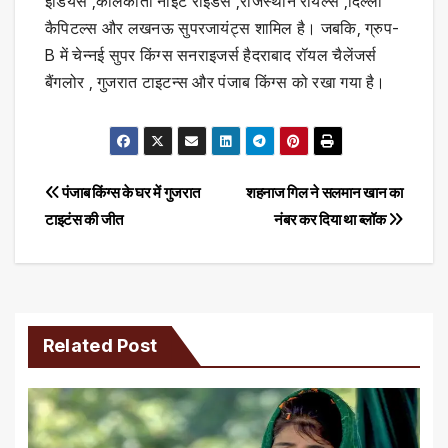
इंडियंस ,कोलकाता नाइट राइडर्स ,राजस्थान रॉयल्स ,दिल्ली
कैपिटल्स और लखनऊ सुपरजायंट्स शामिल है। जबकि, ग्रुप-
B में चेन्नई सुपर किंग्स सनराइजर्स हैदराबाद रॉयल चैलेंजर्स
बैंगलोर , गुजरात टाइटन्स और पंजाब किंग्स को रखा गया है।
Post
पंजाब किंग्स के घर में गुजरात
शहनाज गिल ने सलमान खान का
टाइटंस की जीत
नंबर कर दिया था ब्लॉक
navigation
Related Post