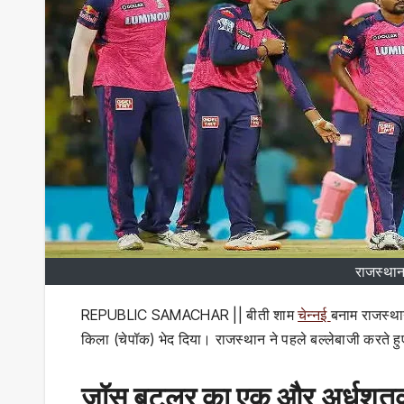
राजस्थान
REPUBLIC SAMACHAR || बीती शाम
चेन्नई
बनाम राजस्था
किला (चेपॉक) भेद दिया। राजस्थान ने पहले बल्लेबाजी करते हुए
जॉस बटलर का एक और अर्धशत