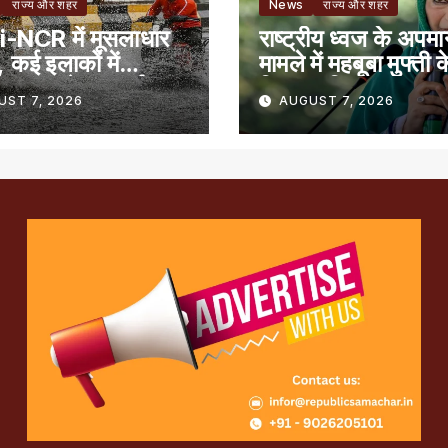
राज्य और शहर
News
राज्य और शहर
-NCR में मूसलाधार
राष्ट्रीय ध्वज के अपम
 कई इलाकों में
मामले में महबूबा मुफ्ती क
िक जाम, रेड अलर्ट
खिलाफ शिकायत
UST 7, 2026
AUGUST 7, 2026