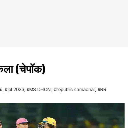
किला (चेपॉक)
ju
,
#ipl 2023
,
#MS DHONI
,
#republic samachar
,
#RR