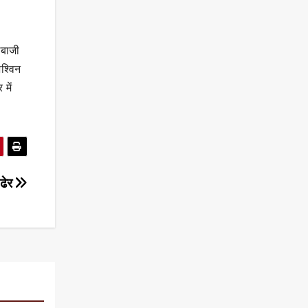
ेबाजी
श्विन
में
ढेर