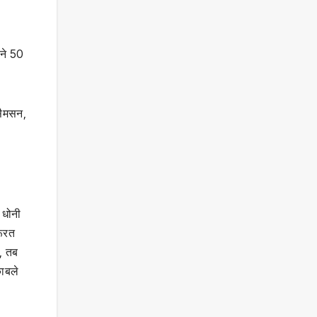
 ने 50
सैमसन,
ह धोनी
रूरत
ी, तब
काबले