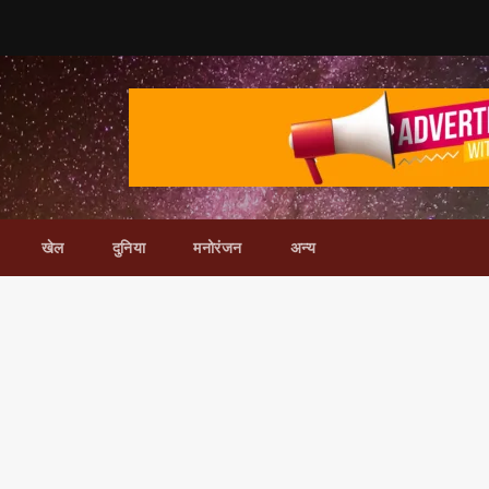
खेल
दुनिया
मनोरंजन
अन्य