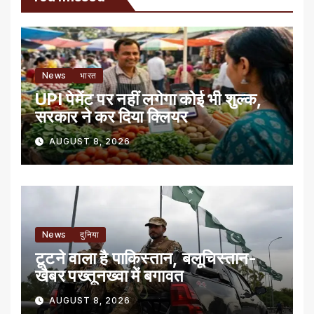
News
भारत
UPI पेमेंट पर नहीं लगेगा कोई भी शुल्क,
सरकार ने कर दिया क्लियर
AUGUST 8, 2026
News
दुनिया
टूटने वाला है पाकिस्तान, बलूचिस्तान-
खैबर पख्तूनख्वा में बगावत
AUGUST 8, 2026