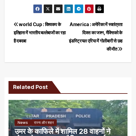
Post
world Cup : विश्वकप के
America : अमेरिका में स्वतंत्रता
इतिहास में भारतीय बल्‍लेबाजों का रहा
दिवस का जश्न, मैक्सिको के
navigation
है दबदबा
इंडस्ट्रियल एरिया में गोलीबारी से छह
की मौत
Related Post
News
राज्य और शहर
उमर के काफिले में शामिल 28 वाहनों ने