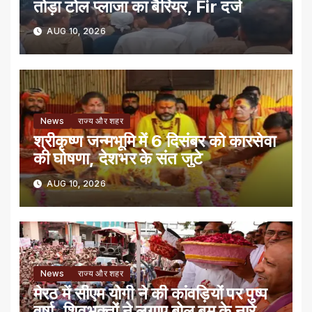
तोड़ा टोल प्लाजा का बैरियर, Fir दर्ज
AUG 10, 2026
News
राज्य और शहर
श्रीकृष्ण जन्मभूमि में 6 दिसंबर को कारसेवा
की घोषणा, देशभर के संत जुटे
AUG 10, 2026
News
राज्य और शहर
मेरठ में सीएम योगी ने की कांवड़ियों पर पुष्प
वर्षा, शिवभक्तों ने लगाए बोल बम के नारे