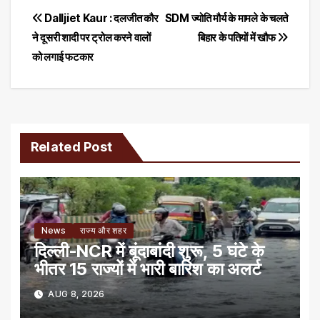
Post
Dalljiet Kaur : दलजीत कौर
SDM ज्योति मौर्य के मामले के चलते
ने दूसरी शादी पर ट्रोल करने वालों
बिहार के पतियों में खौफ
navigation
को लगाई फटकार
Related Post
News
राज्य और शहर
दिल्ली-NCR में बूंदाबांदी शुरू, 5 घंटे के
भीतर 15 राज्यों में भारी बारिश का अलर्ट
AUG 8, 2026