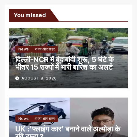
You missed
News
राज्य और शहर
दिल्ली-NCR में बूंदाबांदी शुरू, 5 घंटे के
भीतर 15 राज्यों में भारी बारिश का अलर्ट
AUGUST 8, 2026
News
राज्य और शहर
UK :’फ्लाइंग कार’ बनाने वाले अल्मोड़ा के
रवि टम्टा ?