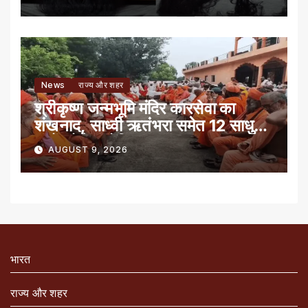
News
राज्य और शहर
श्रीकृष्ण जन्मभूमि मंदिर कारसेवा का
शंखनाद, साध्वी ऋतंभरा समेत 12 साधु-
संतों को रेड नोटिस
AUGUST 9, 2026
भारत
राज्य और शहर