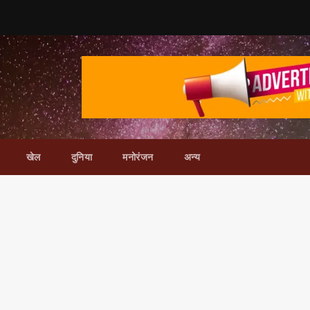
खेल
दुनिया
मनोरंजन
अन्य