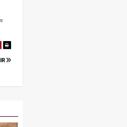
आप
FIR