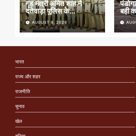
गृह मंत्री अमित शाह ने
पंडोगा
दंतेवाड़ा पुलिस के
बही क
अधिकारियों को किया
बचे
AUGUST 6, 2026
AUG
सम्मानित
भारत
राज्य और शहर
राजनीति
चुनाव
खेल