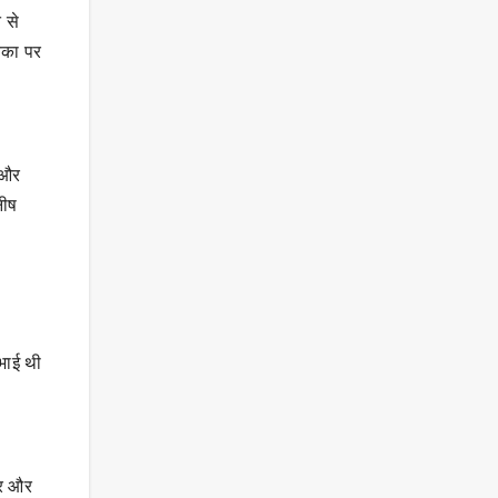
 से
िका पर
 और
नीष
िभाई थी
यर और