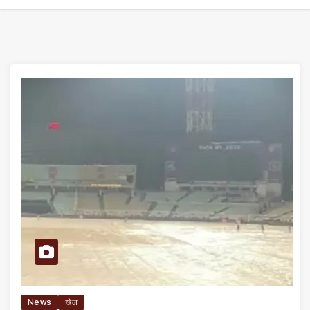
News
खेल