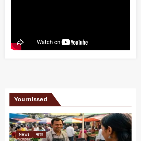
You missed
News
भारत