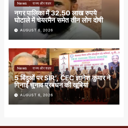
News
राज्य और शहर
नगर पालिका में 32.50 लाख रुपये
घोटाले में चेयरमैन समेत तीन लोग दोषी
AUGUST 6, 2026
News
राज्य और शहर
5 बिंदुओं पर SIR’, CEC ज्ञानेश कुमार ने
गिनाईं चुनाव प्रबंधन की खूबियां
AUGUST 6, 2026