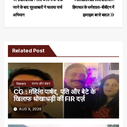
Post
जाने के बाद सुरक्षाबलों ने चलाया सर्च
हिमाचल के धर्मशाला-बीबीएन में
navigation
अभियान
झमाझम बरसे बादल
Related Post
News
राज्य और शहर
CG : महिला पार्षद, पति और बेटे के
खिलाफ धोखाधड़ी की FIR दर्ज़
AUG 9, 2026