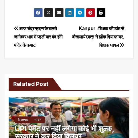
Post
आज चंद्रग्रहण के चलते
Kanpur : शिक्षक की डांट से
जागेश्वर धाम में पहली बार बंद होंगे
बौखलाये छात्र ने झोंक दिया फायर,
navigation
मंदिर के कपाट
शिक्षक घायल
Related Post
News
भारत
UPI पेमेंट पर नहीं लगेगा कोई भी शुल्क,
सरकार ने कर दिया क्लियर