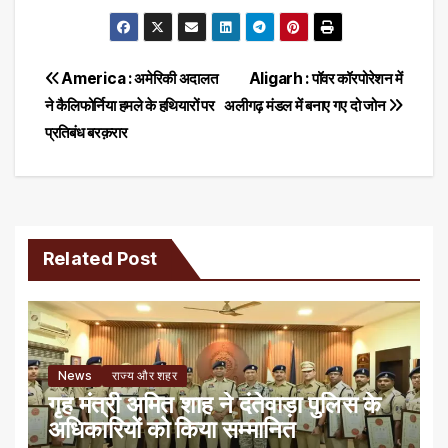
Post
America : अमेरिकी अदालत
Aligarh : पॉवर कॉरपोरेशन में
ने कैलिफोर्निया हमले के हथियारों पर
अलीगढ़ मंडल में बनाए गए दो जोन
navigation
प्रतिबंध बरक़रार
Related Post
News
राज्य और शहर
गृह मंत्री अमित शाह ने दंतेवाड़ा पुलिस के
अधिकारियों को किया सम्मानित