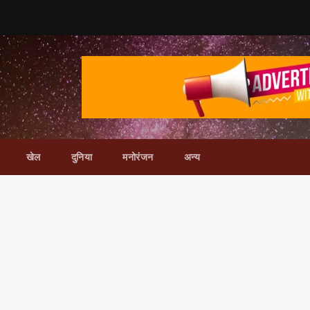
खेल
दुनिया
मनोरंजन
अन्य