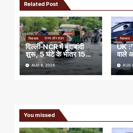
Related Post
News
राज्य और शहर
News
दिल्ली-NCR में बूंदाबांदी
UK :’
शुरू, 5 घंटे के भीतर 15
वाले अ
राज्यों में भारी बारिश का
AUG 8, 2026
AUG 8
अलर्ट
You missed