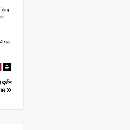
पश्चिम
घना
में घना
 दर्जन
 पार