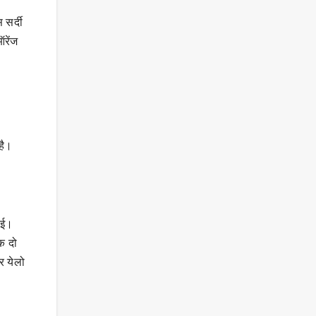
 सर्दी
रेंज
है।
हुई।
एक दो
कर येलो