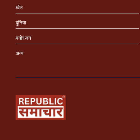
खेल
दुनिया
मनोरंजन
अन्य