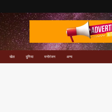
खेल
दुनिया
मनोरंजन
अन्य