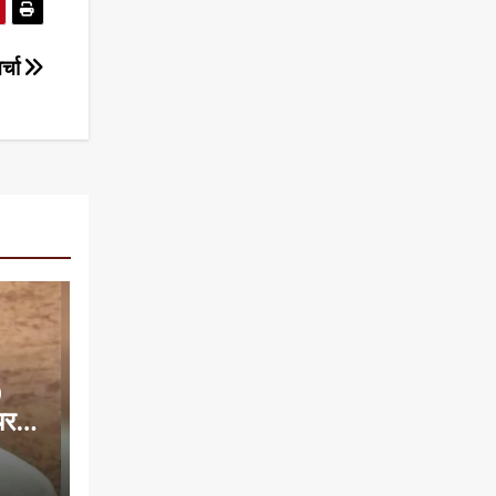
र्चा
0
यरमैन