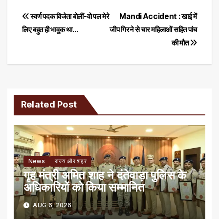
Post
स्वर्ण पदक विजेता बोलीं-वो पल मेरे
Mandi Accident : खाई में
लिए बहुत ही भावुक था…
जीप गिरने से चार महिलाओं सहित पांच
navigation
की मौत
Related Post
News
राज्य और शहर
गृह मंत्री अमित शाह ने दंतेवाड़ा पुलिस के
अधिकारियों को किया सम्मानित
AUG 6, 2026