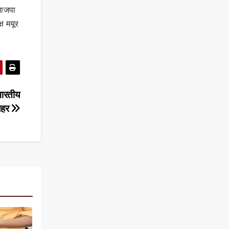
भाजपा
ष मयूर
भारतीय
 लहर