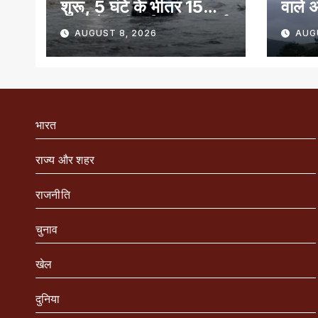
शुरू, 5 घंटे के भीतर 15
वाले अ
राज्यों में भारी बारिश का अलर्ट
AUGUST 8, 2026
AUG
भारत
राज्य और शहर
राजनीति
चुनाव
खेल
दुनिया