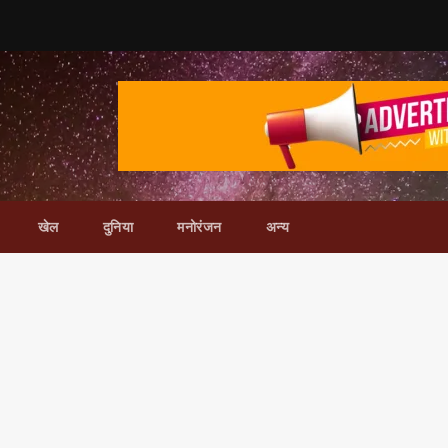
खेल
दुनिया
मनोरंजन
अन्य