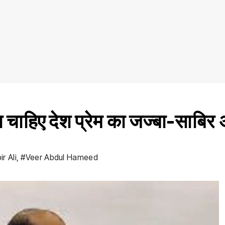
 चा‍हिए देश प्रेम का जज्‍बा-साबिर
r Ali
,
#Veer Abdul Hameed