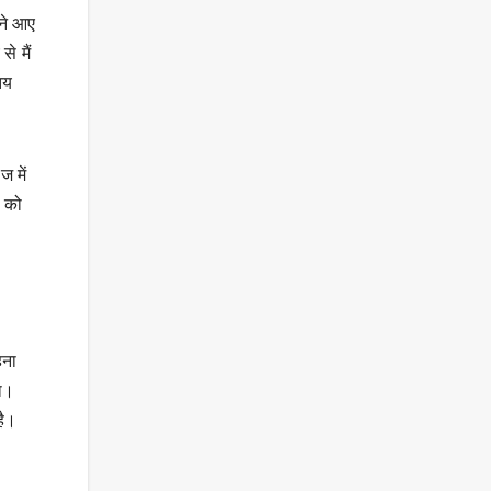
रने आए
से मैं
तय
ज में
ं को
हना
गा।
है।