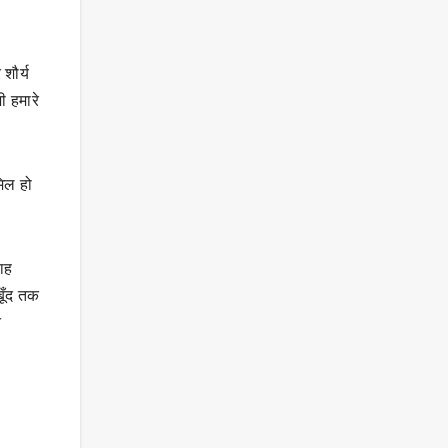
शौर्य
ी हमारे
मिल हो
वाह
बूँद तक
त