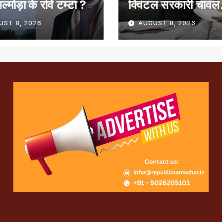
ल्मोड़ा के रवि टम्टा ?
क्विंटल सरकारी चावल
गायब, 50 लाख का ग
UST 8, 2026
AUGUST 8, 2026