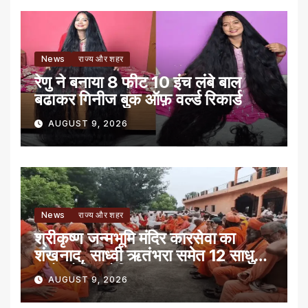
News
राज्य और शहर
रेणु ने बनाया 8 फीट 10 इंच लंबे बाल
बढाकर गिनीज बुक ऑफ़ वर्ल्ड रिकार्ड
AUGUST 9, 2026
News
राज्य और शहर
श्रीकृष्ण जन्मभूमि मंदिर कारसेवा का
शंखनाद, साध्वी ऋतंभरा समेत 12 साधु-
संतों को रेड नोटिस
AUGUST 9, 2026